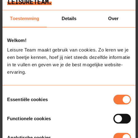
We helpen je graag!
Toestemming
Details
Over
Voornaam
Achternaam
(Vereist)
Welkom!
Leisure Team maakt gebruik van cookies. Zo leren we je
E-mailadres
Telefoonnummer
een beetje kennen, hoef jij niet steeds dezelfde informatie
(Vereist)
in te vullen en geven we je de best mogelijke website-
ervaring.
Bericht
(Vereist)
Toestemmingsselectie
Essentiële cookies
Functionele cookies
Analytische cookies