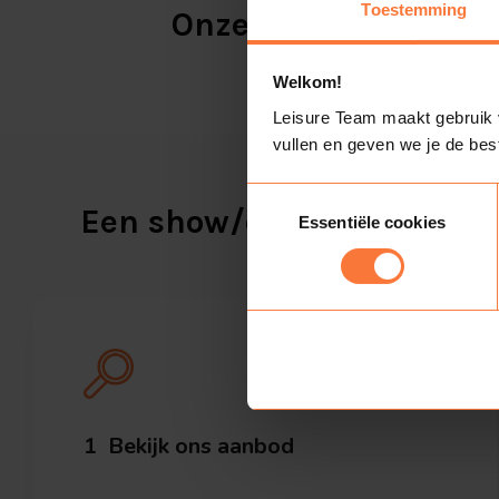
Toestemming
Onze klanten aan he
Welkom!
Leisure Team maakt gebruik va
vullen en geven we je de bes
Toestemmingsselectie
Een show/quiz met Leisur
Essentiële cookies
1
Bekijk ons aanbod