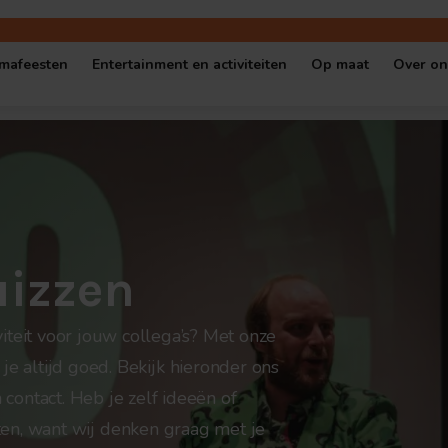
mafeesten
Entertainment en activiteiten
Op maat
Over on
gen locatie
Oktoberfest
Shows en quizzen
Escape Room op
Cont
 locatie
Halloween Party
Muziekbingo’s
Serious game o
Vaca
Kerstfeest
Escape Rooms
Quiz op maat
Ove
uizzen
l cafe
Themafeest op locatie
Spellen en workshops
Bedrijfseveneme
Popup-Café in thema
Cybersecurity games
iteit voor jouw collega’s? Met onze
 je altijd goed. Bekijk hieronder ons
contact. Heb je zelf ideeën of
en, want wij denken graag met je