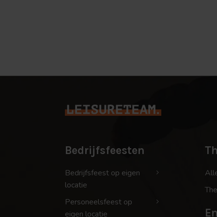
Bedrijfsfeesten
T
Bedrijfsfeest op eigen
All
locatie
The
Personeelsfeest op
En
eigen locatie