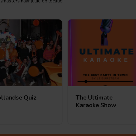
masters naar jullie op locatie!
llandse Quiz
The Ultimate
Karaoke Show
The Ultimate Karaoke Show
Hollandse Quiz
dse
The
Ultimate