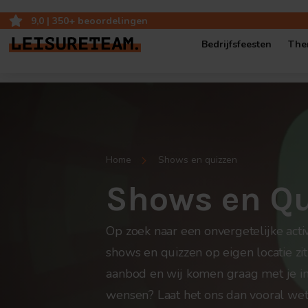
9,0 | 350+ beoordelingen
Bedrijfsfeesten
The
Bedrijfsfeest op ei
Bedrijfsjubileum op
Home
Shows en quizzen
Bedrijfsfestival
Shows en Q
Popup-Café: mobie
Op zoek naar een onvergetelijke activ
shows en quizzen op eigen locatie zit
aanbod en wij komen graag met je in 
wensen? Laat het ons dan vooral wet