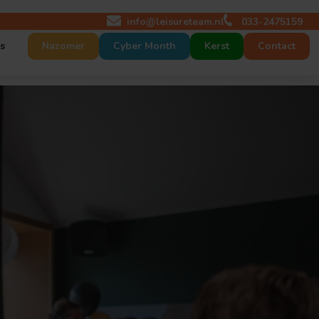
info@leisureteam.nl
033-2475159
s
Nazomer
Cyber Month
Kerst
Contact
 maat
act
p maat
tures
r ons
nt op maat