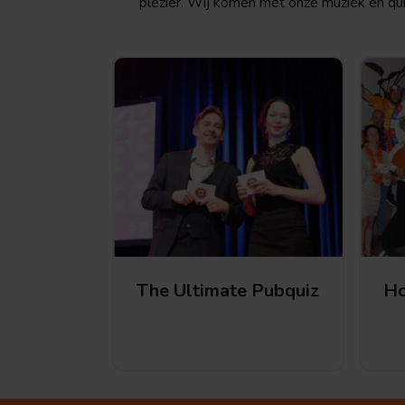
plezier. Wij komen met onze muziek en quiz
The Ultimate Pubquiz
Ho
The Ultimate Pubquiz
The
Hollan
Ultimate
Quiz