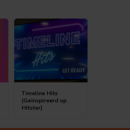
Timeline Hits
(Geïnspireerd op
Timeline Hits (Hitster game)
Hitster)
Timeline
Hits