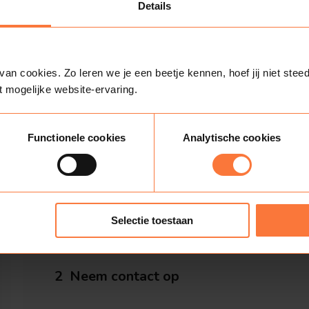
Details
t woord:
n cookies. Zo leren we je een beetje kennen, hoef jij niet steed
t mogelijke website-ervaring.
eTeam in 5 stappen
Functionele cookies
Analytische cookies
Selectie toestaan
2
Neem contact op