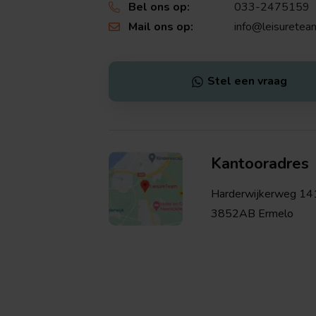
Bel ons op:
033-2475159
Mail ons op:
info@leisureteam
Stel een vraag
Kantooradres
Harderwijkerweg 14
3852AB Ermelo