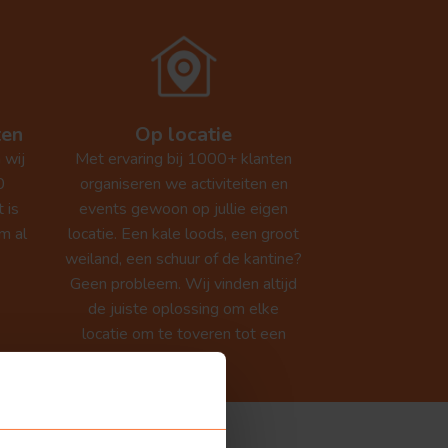
(Hitster
game)
ten
Op locatie
 wij
Met ervaring bij 1000+ klanten
0
organiseren we activiteiten en
 is
events gewoon op jullie eigen
m al
locatie. Een kale loods, een groot
.
weiland, een schuur of de kantine?
Geen probleem. Wij vinden altijd
de juiste oplossing om elke
locatie om te toveren tot een
topfeest.