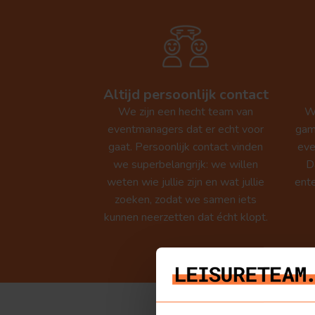
Pubquiz
Altijd persoonlijk contact
We zijn een hecht team van
We
eventmanagers dat er echt voor
gam
gaat. Persoonlijk contact vinden
eve
we superbelangrijk: we willen
D
weten wie jullie zijn en wat jullie
ente
zoeken, zodat we samen iets
kunnen neerzetten dat écht klopt.