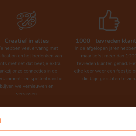
Karaoke
Show
Creatief in alles
1000+ tevreden klan
 hebben veel ervaring met
In de afgelopen jaren hebben
ification en het bedenken van
maar liefst meer dan 100
nts met net dat beetje extra.
tevreden klanten gehad. Het
ankzij onze connecties in de
elke keer weer een feestje o
rtainment- en spellenbranche
die blije gezichten te zien
blijven we vernieuwen en
verrassen.