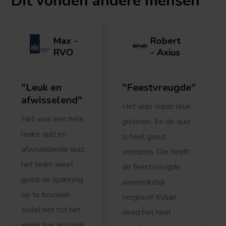
Dit vonden
andere mensen
Max -
Robert
RVO
- Axius
Leuk en
Feestvreugde
afwisselend
Het was super leuk
e
Het was een hele
gisteren. En de quiz
v
leuke quiz en
is heel goed
afwisselende quiz,
verlopen. Die heeft
p
het team weet
de feestvreugde
goed de spanning
aanmerkelijk
op te bouwen
vergroot! Kylian
zodat het tot het
deed het heel
einde toe erg leuk