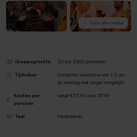
Bekijk
Bekijk
Toon alle media
de
de
afbeelding
afbeelding
Groepsgrootte
20 tot 1000 personen

Tijdsduur
Complete spelshow van 1,5 uur

(in overleg ook langer mogelijk)
Kosten per
vanaf €19,50 excl. BTW

persoon
Taal
Nederlands
