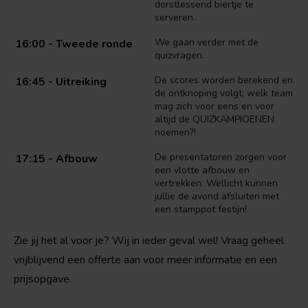
dorstlessend biertje te
serveren.
We gaan verder met de
16:00 - Tweede ronde
quizvragen.
De scores worden berekend en
16:45 - Uitreiking
de ontknoping volgt; welk team
mag zich voor eens en voor
altijd de QUIZKAMPIOENEN
noemen?!
De presentatoren zorgen voor
17:15 - Afbouw
een vlotte afbouw en
vertrekken. Wellicht kunnen
jullie de avond afsluiten met
een stamppot festijn!
Zie jij het al voor je? Wij in ieder geval wel! Vraag geheel
vrijblijvend een offerte aan voor meer informatie en een
prijsopgave.