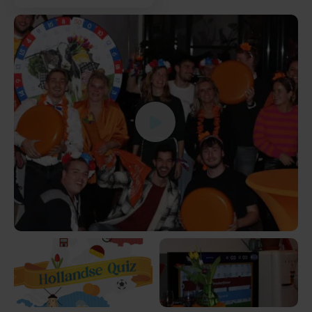
Bekijk
Bekijk
de
de
afbeelding
afbeelding