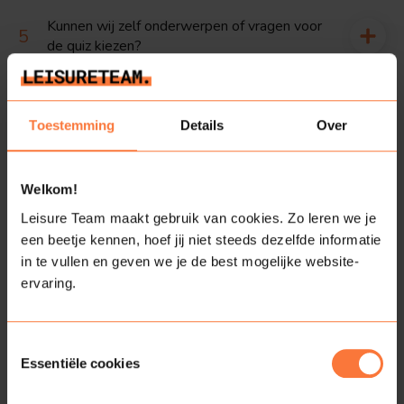
Kunnen wij zelf onderwerpen of vragen voor
de quiz kiezen?
Kunnen we de Hollandse Quiz combineren?
Toestemming
Details
Over
Welkom!
De allerleukste quiz over ons
Leisure Team maakt gebruik van cookies. Zo leren we je
kikkerland!
een beetje kennen, hoef jij niet steeds dezelfde informatie
in te vullen en geven we je de best mogelijke website-
ervaring.
De Hollandse quiz is vakkundig in elkaar gezet door ons
eigen team. Wij vinden het belangrijk dat iedereen plezier
Toestemmingsselectie
heeft en dat alle soorten kennis van pas komen. Daarom
Essentiële cookies
hebben we ons best gedaan om de vragen divers en
uitdagend te maken. En dat is goed gelukt! Met onze quiz