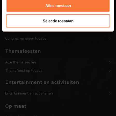
Personeelsfeest op eigen locatie
Alles toestaan
Bedrijfsjubileum op locatie
Selectie toestaan
Bedrijfsfestival
Popup-Café: mobiel cafe
Congres op eigen locatie
Themafeesten
Alle themafeesten
Themafeest op locatie
Entertainment en activiteiten
Entertainment en activiteiten
Op maat