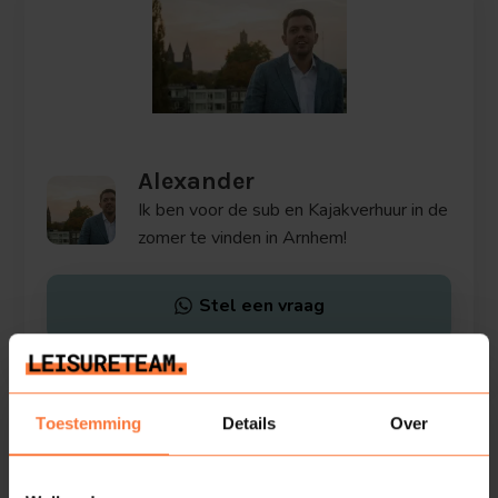
Alexander
Ik ben voor de sub en Kajakverhuur in de
zomer te vinden in Arnhem!
Stel een vraag
Toestemming
Details
Over