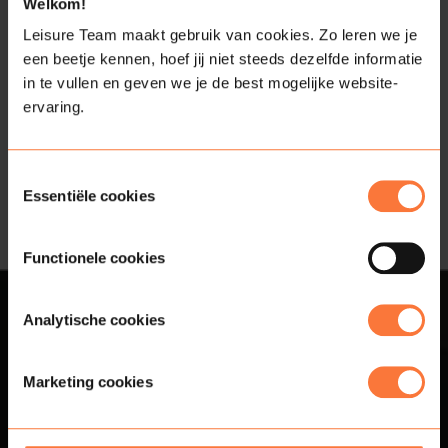
Bekijk alle activiteiten van
Welkom!
Alexander
Leisure Team maakt gebruik van cookies. Zo leren we je
een beetje kennen, hoef jij niet steeds dezelfde informatie
in te vullen en geven we je de best mogelijke website-
ervaring.
Toestemmingsselectie
Essentiële cookies
Functionele cookies
Analytische cookies
Contact
Marketing cookies
Bedrijfsfeesten
Bedrijfsfeest op eigen locatie