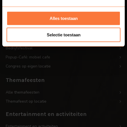
Bedrijfsfeesten
Alles toestaan
Bedrijfsfeest op eigen locatie
Personeelsfeest op eigen locatie
Selectie toestaan
Bedrijfsjubileum op locatie
Bedrijfsfestival
Popup-Café: mobiel cafe
Congres op eigen locatie
Themafeesten
Alle themafeesten
Themafeest op locatie
Entertainment en activiteiten
Entertainment en activiteiten