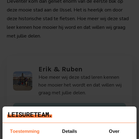
Deventer kom dan geniet enorm van de eerste blik op
deze mooie stad aan de IJssel. Het is heerlijk om door
deze historische stad te fietsen. Hoe meer wij deze stad
leer kennen hoe mooier hij word en dat willen wij graag
met jullie delen.
Erik & Ruben
Hoe meer wij deze stad leren kennen
hoe mooier het wordt en dat willen wij
graag met jullie delen.
Stel een vraag
Toestemming
Details
Over