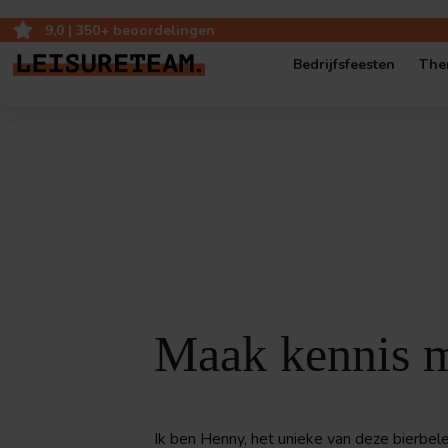
9,0 | 350+ beoordelingen
Bedrijfsfeesten
The
Bedrijfsfeest op ei
Bedrijfsjubileum op
Bedrijfsfestival
Popup-Café: mobie
Maak kennis 
Ik ben Henny, het unieke van deze bierbel