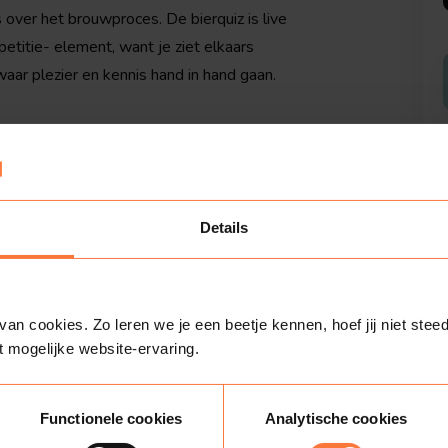
s over het brouwproces. De bierquiz is live
etitie- element, want je ziet elkaars
aar plezier en kennis hand in hand gaan.
Details
iten van Henny
n cookies. Zo leren we je een beetje kennen, hoef jij niet steed
t mogelijke website-ervaring.
Functionele cookies
Analytische cookies