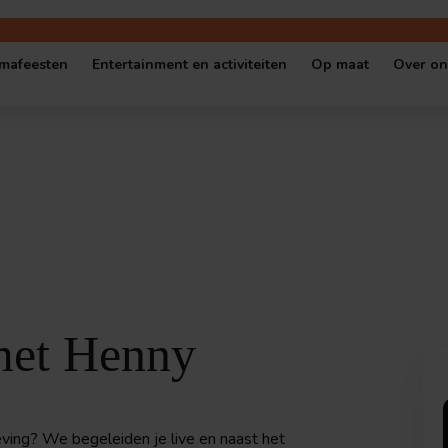
mafeesten
Entertainment en activiteiten
Op maat
Over on
gen locatie
Oktoberfest
Shows en quizzen
Escape Room op
Cont
 locatie
Halloween Party
Muziekbingo’s
Serious game o
Vaca
Kerstfeest
Escape Rooms
Quiz op maat
Ove
l cafe
Themafeest op locatie
Spellen en workshops
Bedrijfseveneme
Popup-Café in thema
Cybersecurity games
met Henny
eving? We begeleiden je live en naast het