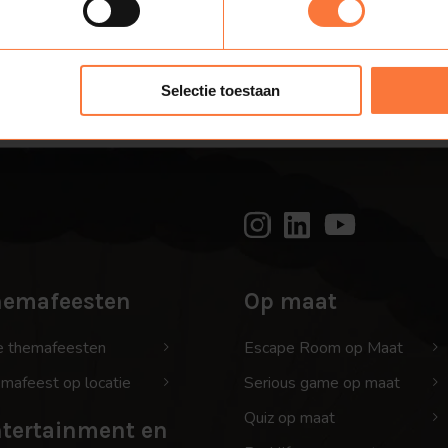
Selectie toestaan
hemafeesten
Op maat
e themafeesten
Escape Room op Maat
mafeest op locatie
Serious game op maat
Quiz op maat
tertainment en