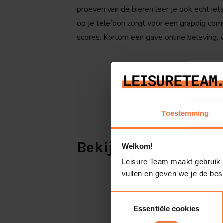
proeven van de bieren leer je ook echt iet
op je telefoon zorgt voor een grappig comp
scores. Kortom een gave online beleving, w
Toestemming
Bekijk alle activite
Welkom!
Leisure Team maakt gebruik va
vullen en geven we je de bes
Toestemmingsselectie
Essentiële cookies