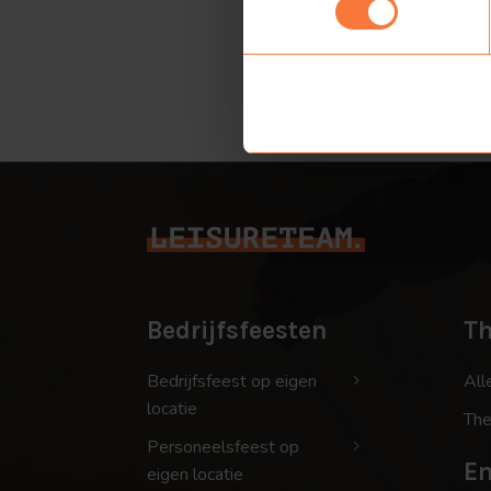
Bedrijfsfeesten
T
Bedrijfsfeest op eigen
All
locatie
The
Personeelsfeest op
En
eigen locatie