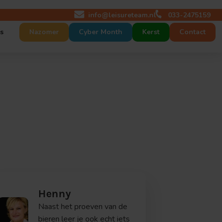
info@leisureteam.nl
033-2475159
s
Nazomer
Cyber Month
Kerst
Contact
 maat
act
p maat
tures
r ons
nt op maat
Henny
Naast het proeven van de
bieren leer je ook echt iets