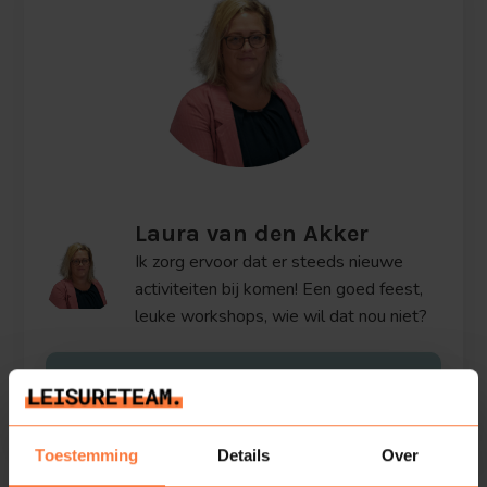
Laura van den Akker
Ik zorg ervoor dat er steeds nieuwe
activiteiten bij komen! Een goed feest,
leuke workshops, wie wil dat nou niet?
Stel een vraag
Toestemming
Details
Over