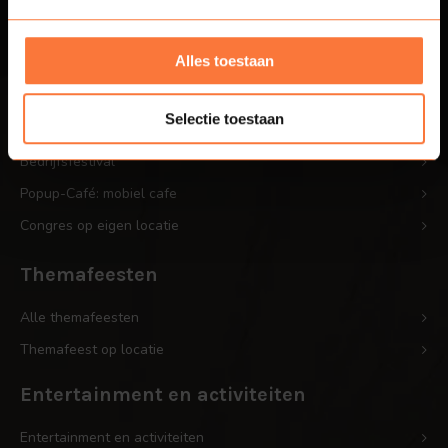
Bedrijfsfeesten
Alles toestaan
Bedrijfsfeest op eigen locatie
Personeelsfeest op eigen locatie
Selectie toestaan
Bedrijfsjubileum op locatie
Bedrijfsfestival
Popup-Café: mobiel cafe
Congres op eigen locatie
Themafeesten
Alle themafeesten
Themafeest op locatie
Entertainment en activiteiten
Entertainment en activiteiten