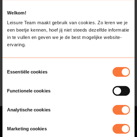
Welkom!
Bekijk alle activiteiten van
Leisure Team maakt gebruik van cookies. Zo leren we je
een beetje kennen, hoef jij niet steeds dezelfde informatie
Laura van den Akker
in te vullen en geven we je de best mogelijke website-
ervaring.
Toestemmingsselectie
Essentiële cookies
Functionele cookies
Analytische cookies
Contact
Marketing cookies