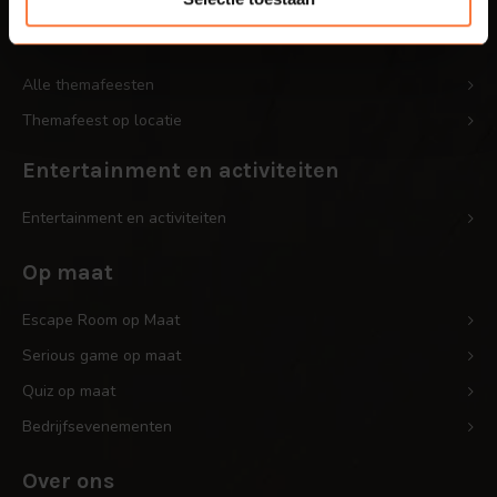
Themafeesten
Alle themafeesten
Themafeest op locatie
Entertainment en activiteiten
Entertainment en activiteiten
Op maat
Escape Room op Maat
Serious game op maat
Quiz op maat
Bedrijfsevenementen
Over ons