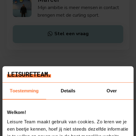
Mijn ambitie is meer mensen in contact
brengen met de curling sport.
Stel een vraag
Bekijk alle activiteiten van
Toestemming
Details
Over
Marcel
Welkom!
Leisure Team maakt gebruik van cookies. Zo leren we je
een beetje kennen, hoef jij niet steeds dezelfde informatie