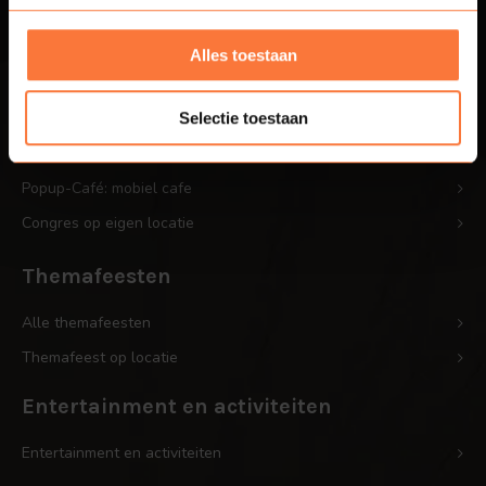
Bedrijfsfeesten
Bedrijfsfeest op eigen locatie
Alles toestaan
Personeelsfeest op eigen locatie
Bedrijfsjubileum op locatie
Selectie toestaan
Bedrijfsfestival
Popup-Café: mobiel cafe
Congres op eigen locatie
Themafeesten
Alle themafeesten
Themafeest op locatie
Entertainment en activiteiten
Entertainment en activiteiten