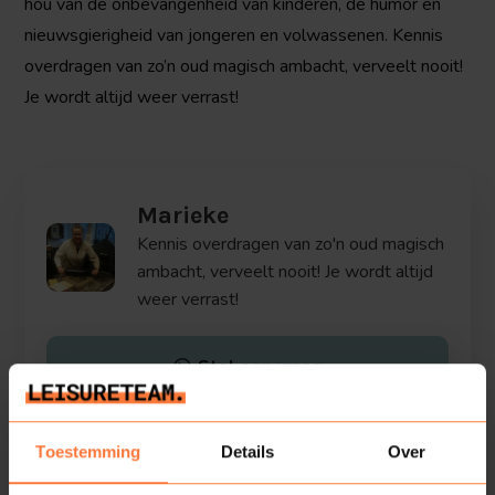
hou van de onbevangenheid van kinderen, de humor en
nieuwsgierigheid van jongeren en volwassenen. Kennis
overdragen van zo’n oud magisch ambacht, verveelt nooit!
Je wordt altijd weer verrast!
Marieke
Kennis overdragen van zo'n oud magisch
ambacht, verveelt nooit! Je wordt altijd
weer verrast!
Stel een vraag
Toestemming
Details
Over