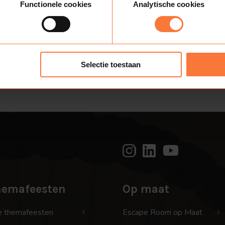
Functionele cookies
Analytische cookies
Selectie toestaan
hemafeesten
Op maat
e themafeesten
Escape Room op Maat