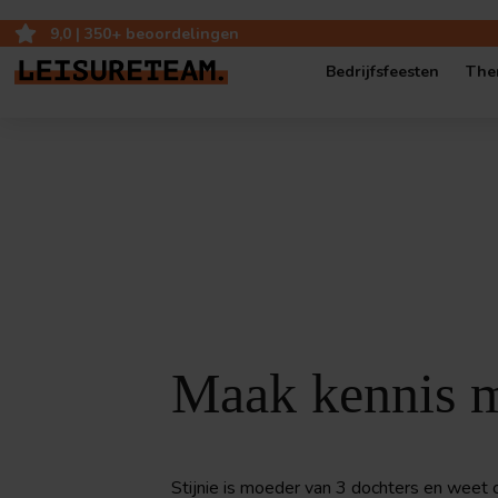
9,0 | 350+ beoordelingen
Bedrijfsfeesten
The
Bedrijfsfeest op ei
Bedrijfsjubileum op
Bedrijfsfestival
Popup-Café: mobie
Maak kennis m
Stijnie is moeder van 3 dochters en weet