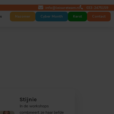
info@leisureteam.nl
033-2475159
s
Nazomer
Cyber Month
Kerst
Contact
 maat
act
p maat
tures
r ons
nt op maat
Stijnie
In de workshops
combineert ze haar liefde