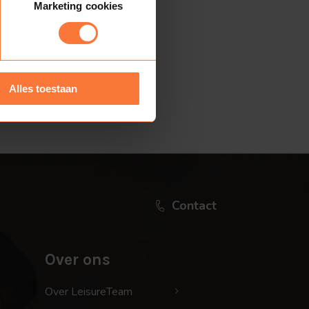
Marketing cookies
Alles toestaan
Contact
Over ons
Over LeisureTeam