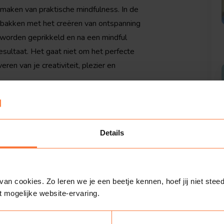
e maken van praktische mindfulness. In de
 bakken met het creëren van ontspanning
 worden geprikkeld en na een mindful
esultaat. Het gaat niet om het perfecte
eren van je creativiteit, plezier en
Details
ten van Stijnie
n cookies. Zo leren we je een beetje kennen, hoef jij niet steed
t mogelijke website-ervaring.