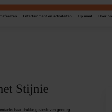
mafeesten
Entertainment en activiteiten
Op maat
Over on
gen locatie
Oktoberfest
Shows en quizzen
Escape Room op
Cont
 locatie
Halloween Party
Muziekbingo’s
Serious game o
Vaca
Kerstfeest
Escape Rooms
Quiz op maat
Ove
l cafe
Themafeest op locatie
Spellen en workshops
Bedrijfseveneme
Popup-Café in thema
Cybersecurity games
et Stijnie
 ondanks haar drukke gezinsleven genoeg