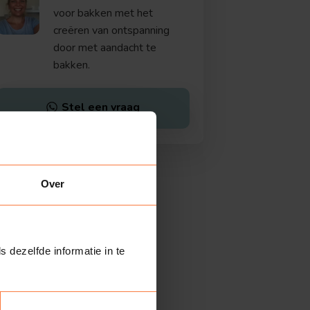
voor bakken met het
creëren van ontspanning
door met aandacht te
bakken.
Stel een vraag
Over
s dezelfde informatie in te