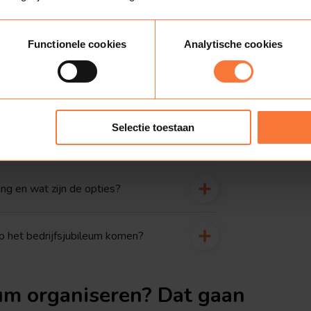
erkt dat precies?
Functionele cookies
Analytische cookies
die wij kunnen doen tijdens het
jubileum door jullie te laten
Selectie toestaan
ing en wat zijn de opties?
 het bedrijfsjubileum komen?
um organiseren? Dat gaan