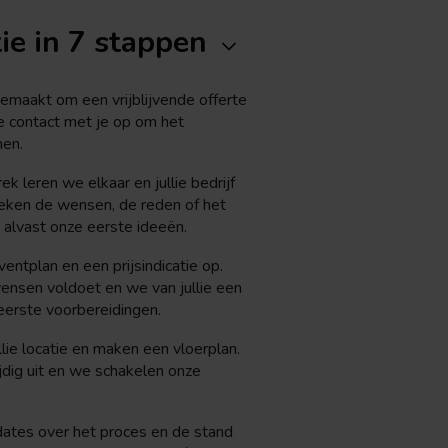
ie in 7 stappen
emaakt om een vrijblijvende offerte
e contact met je op om het
nen.
k leren we elkaar en jullie bedrijf
eken de wensen, de reden of het
 alvast onze eerste ideeën.
entplan en een prijsindicatie op.
wensen voldoet en we van jullie een
eerste voorbereidingen.
ie locatie en maken een vloerplan.
jdig uit en we schakelen onze
dates over het proces en de stand