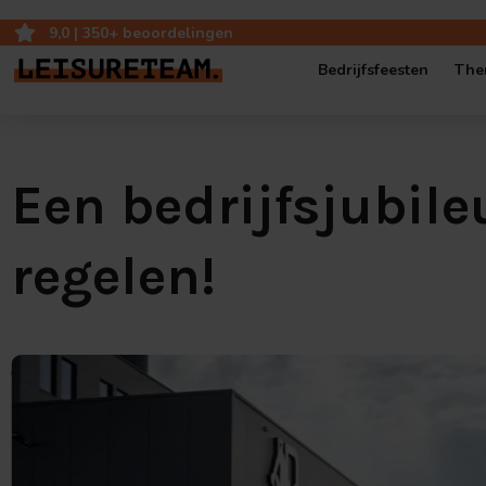
9,0 | 350+ beoordelingen
Bedrijfsfeesten
The
Bedrijfsfeest op ei
Een bedrijfsjubil
Bedrijfsjubileum op
regelen!
Bedrijfsfestival
Popup-Café: mobie