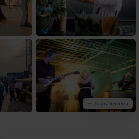
Bekijk
de
g
afbeelding
Bekijk
de
g
afbeelding
Toon alle media