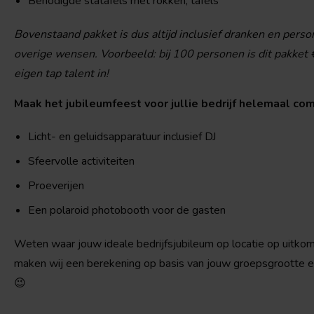
Benodigde statafels met rokken, tafels
Bovenstaand pakket is dus altijd inclusief dranken en perso
overige wensen. Voorbeeld: bij 100 personen is dit pakket 
eigen tap talent in!
Maak het jubileumfeest voor jullie bedrijf helemaal co
Licht- en geluidsapparatuur inclusief DJ
Sfeervolle activiteiten
Proeverijen
Een polaroid photobooth voor de gasten
Weten waar jouw ideale bedrijfsjubileum op locatie op uitkom
maken wij een berekening op basis van jouw groepsgrootte en
😉