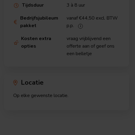
Tijdsduur
3 à 8 uur

Bedrijfsjubileum
vanaf €44,50 excl. BTW

pakket
p.p.
Kosten extra
vraag vrijblijvend een

opties
offerte aan of geef ons
een belletje
Locatie
Op elke gewenste locatie.