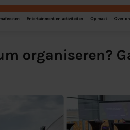
mafeesten
Entertainment en activiteiten
Op maat
Over on
gen locatie
Oktoberfest
Shows en quizzen
Escape Room op
Cont
eum organiseren? 
 locatie
Halloween Party
Muziekbingo’s
Serious game o
Vaca
Kerstfeest
Escape Rooms
Quiz op maat
Ove
l cafe
Themafeest op locatie
Spellen en workshops
Bedrijfseveneme
Popup-Café in thema
Cybersecurity games