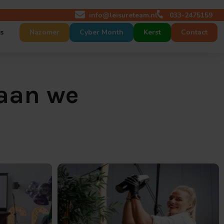
info@leisureteam.nl
033-2475159
s
Nazomer
Cyber Month
Kerst
Contact
 maat
act
Gaan we
p maat
tures
r ons
nt op maat