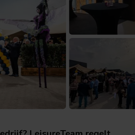
Bekijk
de
afbeeldin
Bekijk
de
afbeeldin
bedrijf? LeisureTeam regelt