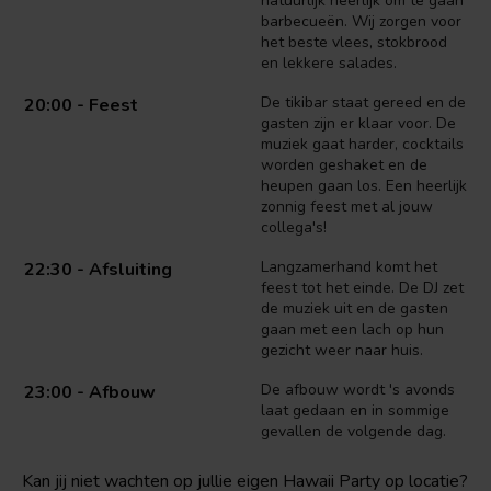
natuurlijk heerlijk om te gaan
barbecueën. Wij zorgen voor
het beste vlees, stokbrood
en lekkere salades.
De tikibar staat gereed en de
20:00 - Feest
gasten zijn er klaar voor. De
muziek gaat harder, cocktails
worden geshaket en de
heupen gaan los. Een heerlijk
zonnig feest met al jouw
collega's!
Langzamerhand komt het
22:30 - Afsluiting
feest tot het einde. De DJ zet
de muziek uit en de gasten
gaan met een lach op hun
gezicht weer naar huis.
De afbouw wordt 's avonds
23:00 - Afbouw
laat gedaan en in sommige
gevallen de volgende dag.
Kan jij niet wachten op jullie eigen Hawaii Party op locatie?