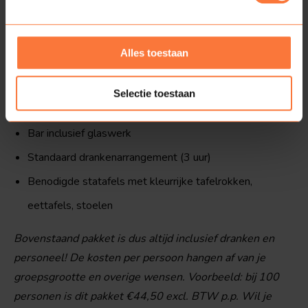
medewerker(s)
Hawaii Party versiering (o.a. tropische bloemen,
Alles toestaan
palmbomen, tropische vogels, opblaasbare strandballen
en strandparasols)
Selectie toestaan
Sfeerverlichting
Bar inclusief glaswerk
Standaard drankenarrangement (3 uur)
Benodigde statafels met kleurrijke tafelrokken,
eettafels, stoelen
Bovenstaand pakket is dus altijd inclusief dranken en
personeel! De kosten per persoon hangen af van je
groepsgrootte en overige wensen. Voorbeeld: bij 100
personen is dit pakket €44,50 excl. BTW p.p. Wil je