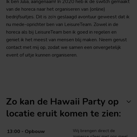
Ik ben Julia, aangenaam! In 2020 heb ik de switch gemaakt
van de horeca naar het organiseren van (online)
bedrijfsuitjes. Dit is zo’n geslaagd avontuur geweest dat ik
nu mede-oprichter ben van LeisureTeam. Zowel in de
horeca als bij LeisureTeam ben ik goed in regelen en
geniet ik het meest van mensen blij maken. Neem gerust
contact met mij op, zodat we samen een onvergetelijk
event of uitje kunnen organiseren.
Zo kan de Hawaii Party op
locatie eruit komen te zien:
Wij brengen direct de
13:00 - Opbouw
zomerse sfeer met ons mee!