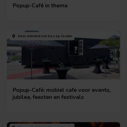
Popup-Café in thema
Bekijk deze activiteit
Bekijk
deze
Deze activiteit kan bij u
op locatie
activiteit
Popup-Café: mobiel cafe voor events,
jubilea, feesten en festivals
Bekijk deze activiteit
Bekijk
deze