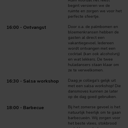
Ruim voordat het feest
begint versieren we de
ruimte en zorgen we voor het
perfecte sfeertje.
Door o.a. de palmbomen en
16:00 - Ontvangst
bloemenkransen hebben de
gasten al direct een
vakantiegevoel. Iedereen
wordt ontvangen met een
cocktail (kan ook alcoholvrij)
en wat lekkers. De twee
huladansers staan klaar om
ze te verwelkomen.
Daag je collega's gelijk uit
16:30 - Salsa workshop
met een salsa workshop! Die
dansmoves kunnen ze later
op de dag goed gebruiken.
Bij het zomerse gevoel is het
18:00 - Barbecue
natuurlijk heerlijk om te gaan
barbecueën. Wij zorgen voor
het beste vlees, stokbrood