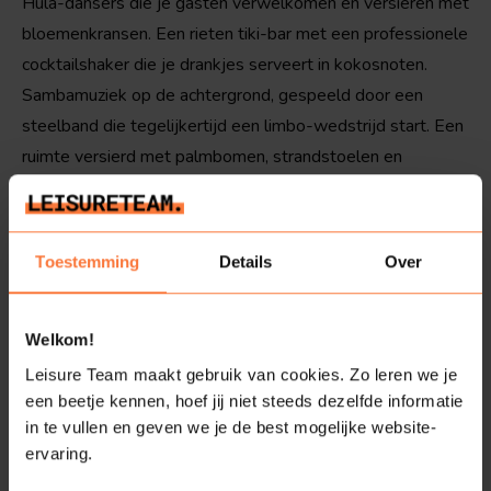
Hula-dansers die je gasten verwelkomen en versieren met
bloemenkransen. Een rieten tiki-bar met een professionele
cocktailshaker die je drankjes serveert in kokosnoten.
Sambamuziek op de achtergrond, gespeeld door een
steelband die tegelijkertijd een limbo-wedstrijd start. Een
ruimte versierd met palmbomen, strandstoelen en
surfplanken. Met onze Tropical Party op locatie is het pas
écht een geslaagd feest. Wij zorgen ervoor dat de
aankleding, het entertainment en de catering tiptop in orde
Toestemming
Details
Over
zijn. Benieuwd naar alle mogelijkheden? Vraag vrijblijvend
informatie aan en doe hieronder alvast inspiratie op.
Welkom!
Leisure Team maakt gebruik van cookies. Zo leren we je
een beetje kennen, hoef jij niet steeds dezelfde informatie
Ons Tropical Party pakket bestaat uit:
in te vullen en geven we je de best mogelijke website-
ervaring.
Partymanager & onze enthousiaste event