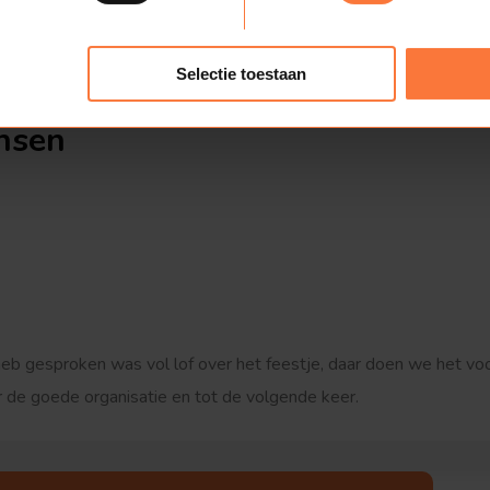
Selectie toestaan
nsen
eb gesproken was vol lof over het feestje, daar doen we het voo
r de goede organisatie en tot de volgende keer.