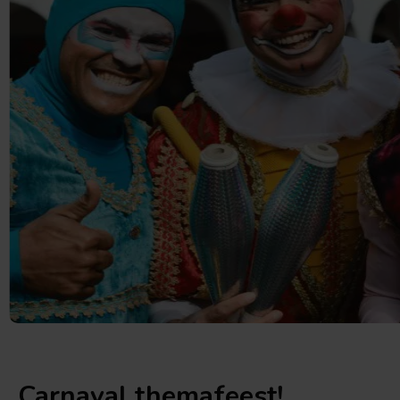
Bekijk
de
afbeelding
Carnaval themafeest!