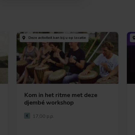
Deze activiteit kan bij u
op locatie
Kom in het ritme met deze
djembé workshop
Bekijk deze activiteit
17,00 p.p.