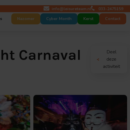
info@leisureteam.nl
033-2475159
s
Nazomer
Cyber Month
Kerst
Contact
 maat
act
cht Carnaval
Deel
p maat
tures
deze
activiteit
r ons
nt op maat