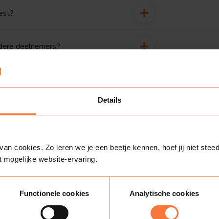
est?
andere deelnemers?
avalsfeest georganiseerd worden?
Details
feest een écht feest maken kun je verwachten. Denk aan
n cookies. Zo leren we je een beetje kennen, hoef jij niet steed
t mogelijke website-ervaring.
ink-artiest die iedereen nét dat beetje extra geeft. Een
atuurlijk een grote uitreiking voor degene die het beste
naval themafeest.
Functionele cookies
Analytische cookies