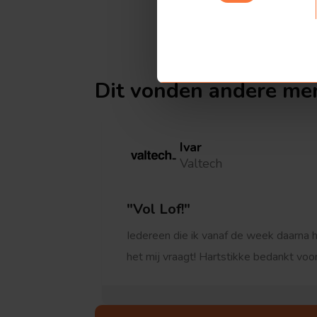
Dit vonden
andere me
Ivar
Valtech
Vol Lof!
Iedereen die ik vanaf de week daarna h
het mij vraagt! Hartstikke bedankt voo