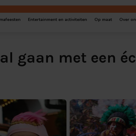
mafeesten
Entertainment en activiteiten
Op maat
Over on
gen locatie
Oktoberfest
Shows en quizzen
Escape Room op
Cont
aal gaan met een é
 locatie
Halloween Party
Muziekbingo’s
Serious game o
Vaca
Kerstfeest
Escape Rooms
Quiz op maat
Ove
l cafe
Themafeest op locatie
Spellen en workshops
Bedrijfseveneme
Popup-Café in thema
Cybersecurity games