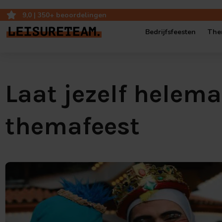
9,0 | 350+ beoordelingen
Bedrijfsfeesten
The
Bedrijfsfeest op ei
Laat jezelf helem
Bedrijfsjubileum op
themafeest
Bedrijfsfestival
Popup-Café: mobie