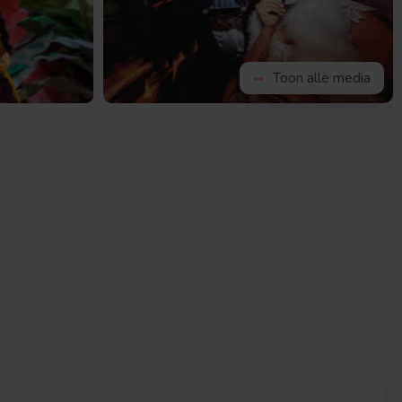
Bekijk
de
g
afbeelding
Toon alle media