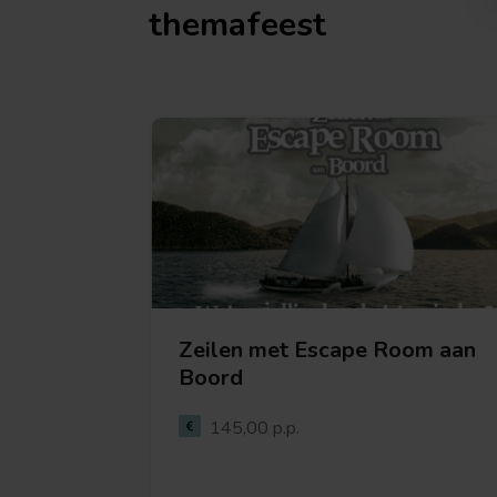
themafeest
Zeilen met Escape Room aan
Boord
Bekijk deze activiteit
145,00 p.p.