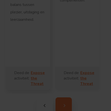
complimenten.
balans tussen
plezier, uitdaging en
leerzaamheid.
b
c
Deed de
Expose
Deed de
Expose
activiteit:
the
activiteit:
the
Threat
Threat