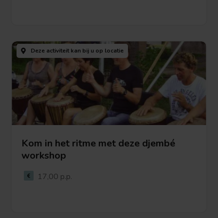
Bekijk
deze
Deze activiteit kan bij u
op locatie
activiteit
Kom in het ritme met deze djembé
workshop
Bekijk deze activiteit
17,00 p.p.