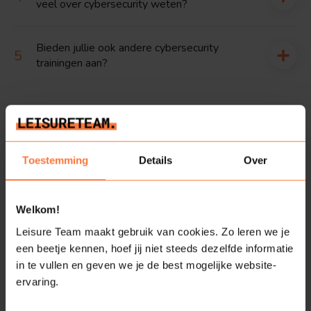
veel over cybersecurity weten?
Bieden jullie ook andere cybersecurity
trainingen aan?
Lukt het jouw team de
Toestemming
Details
Over
hacker een stap voor te
blijven?
Welkom!
Leisure Team maakt gebruik van cookies. Zo leren we je
Een escape room volledig in het teken van cybersecurity.
een beetje kennen, hoef jij niet steeds dezelfde informatie
Iedereen moet alert blijven! Jullie bedrijf wordt namelijk
in te vullen en geven we je de best mogelijke website-
aangevallen door een wraakzuchtige hacker. Zijn aanvallen
ervaring.
zijn messcherp, persoonlijk en gericht op de zwakste