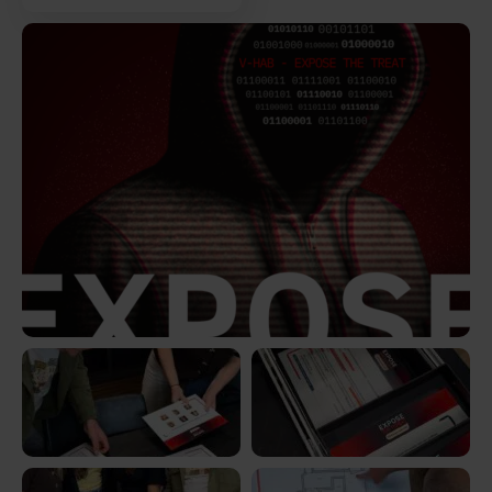
Bekijk
de
afbeelding
Bekijk
Bekijk
de
de
afbeelding
afbeelding