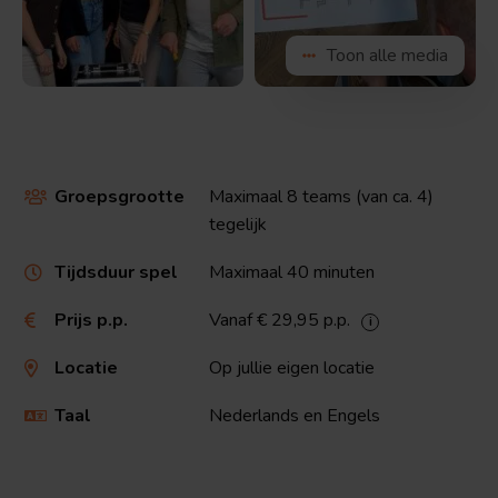
Bekijk
Bekijk
Toon alle media
de
de
afbeelding
afbeelding
Groepsgrootte
Maximaal 8 teams (van ca. 4)

tegelijk
Tijdsduur spel
Maximaal 40 minuten

Prijs p.p.
Vanaf € 29,95 p.p.

Locatie
Op jullie eigen locatie

Taal
Nederlands en Engels
