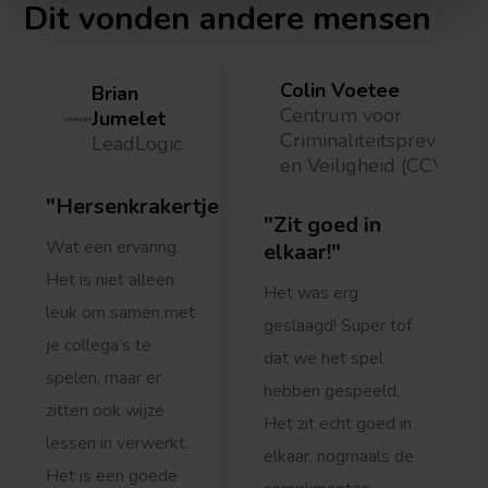
Dit vonden
andere mensen
Colin Voetee
Brian
Centrum voor
Jumelet
Criminaliteitspreventie
LeadLogic
en Veiligheid (CCV)
Hersenkrakertje
Zit goed in
Wat een ervaring.
elkaar!
Het is niet alleen
Het was erg
leuk om samen met
geslaagd! Super tof
je collega’s te
dat we het spel
h
spelen, maar er
hebben gespeeld.
zitten ook wijze
Het zit echt goed in
lessen in verwerkt.
elkaar, nogmaals de
Het is een goede