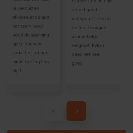
gisteren. En de quiz
leuke quiz en
is heel goed
afwisselende quiz,
verlopen. Die heeft
het team weet
de feestvreugde
goed de spanning
aanmerkelijk
op te bouwen
vergroot! Kylian
zodat het tot het
deed het heel
einde toe erg leuk
goed.
blijft!
b