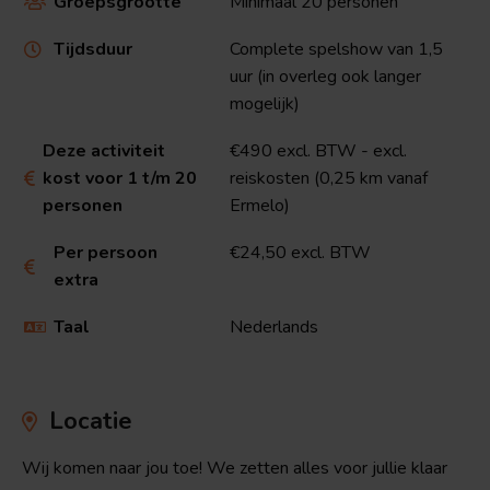
Groepsgrootte
Minimaal 20 personen

Tijdsduur
Complete spelshow van 1,5

uur (in overleg ook langer
mogelijk)
Deze activiteit
€490 excl. BTW - excl.
kost voor 1 t/m 20
reiskosten (0,25 km vanaf

personen
Ermelo)
Per persoon
€24,50 excl. BTW

extra
Taal
Nederlands

Locatie
Wij komen naar jou toe! We zetten alles voor jullie klaar