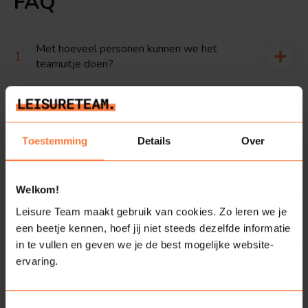
FAQ
Met hoeveel personen kunnen we het
teamuitje doen?
Hoe werkt een quiz?
Toestemming
Details
Over
Hoe lang duurt een quiz?
Welkom!
Wanneer kunnen we dit teamuitje boeken?
Leisure Team maakt gebruik van cookies. Zo leren we je
een beetje kennen, hoef jij niet steeds dezelfde informatie
Zijn er naast mijn groep nog andere
in te vullen en geven we je de best mogelijke website-
deelnemers?
ervaring.