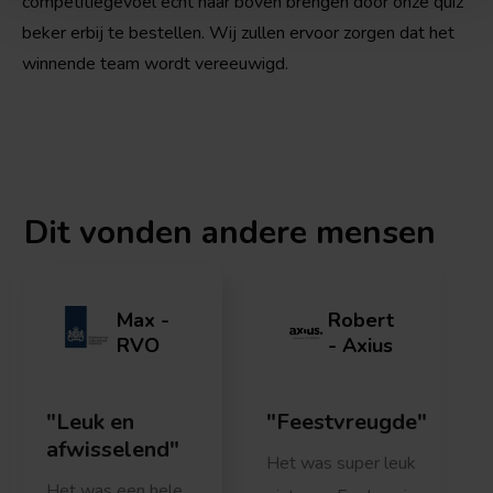
competitiegevoel écht naar boven brengen door onze quiz
beker erbij te bestellen. Wij zullen ervoor zorgen dat het
winnende team wordt vereeuwigd.
Dit vonden
andere mensen
Max -
Robert
RVO
- Axius
Leuk en
Feestvreugde
afwisselend
Het was super leuk
Het was een hele