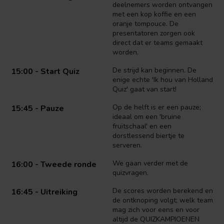
deelnemers worden ontvangen
met een kop koffie en een
oranje tompouce. De
presentatoren zorgen ook
direct dat er teams gemaakt
worden.
De strijd kan beginnen. De
15:00 - Start Quiz
enige echte 'Ik hou van Holland
Quiz' gaat van start!
Op de helft is er een pauze;
15:45 - Pauze
ideaal om een 'bruine
fruitschaal' en een
dorstlessend biertje te
serveren.
We gaan verder met de
16:00 - Tweede ronde
quizvragen.
De scores worden berekend en
16:45 - Uitreiking
de ontknoping volgt; welk team
mag zich voor eens en voor
altijd de QUIZKAMPIOENEN