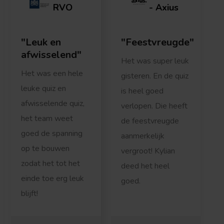
RVO
- Axius
Leuk en
Feestvreugde
afwisselend
Het was super leuk
e
Het was een hele
gisteren. En de quiz
v
leuke quiz en
is heel goed
afwisselende quiz,
verlopen. Die heeft
p
het team weet
de feestvreugde
goed de spanning
aanmerkelijk
op te bouwen
vergroot! Kylian
zodat het tot het
deed het heel
einde toe erg leuk
goed.
blijft!