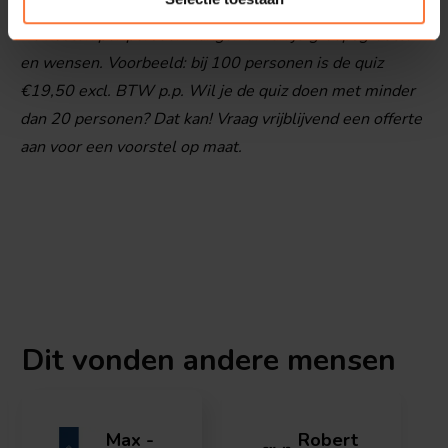
De kosten per persoon hangen af van je groepsgrootte
en wensen. Voorbeeld: bij 100 personen is de quiz
€19,50 excl. BTW p.p.
Wil je de quiz doen met minder
dan 20 personen? Dat kan! Vraag vrijblijvend een offerte
aan voor een voorstel op maat.
Dit vonden
andere mensen
Max -
Robert