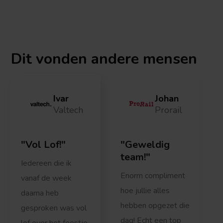
Dit vonden
andere mensen
Ivar
Johan
Valtech
Prorail
Vol Lof!
Geweldig
team!
Iedereen die ik
Enorm compliment
vanaf de week
hoe jullie alles
daarna heb
hebben opgezet die
gesproken was vol
dag! Echt een top
lof over het feestje,