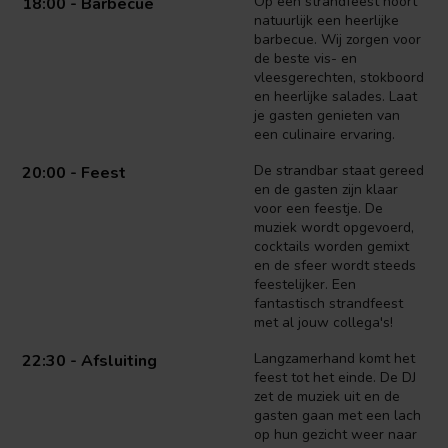
Op een strandfeest hoort
18:00 - Barbecue
natuurlijk een heerlijke
barbecue. Wij zorgen voor
de beste vis- en
vleesgerechten, stokboord
en heerlijke salades. Laat
je gasten genieten van
een culinaire ervaring.
De strandbar staat gereed
20:00 - Feest
en de gasten zijn klaar
voor een feestje. De
muziek wordt opgevoerd,
cocktails worden gemixt
en de sfeer wordt steeds
feestelijker. Een
fantastisch strandfeest
met al jouw collega's!
Langzamerhand komt het
22:30 - Afsluiting
feest tot het einde. De DJ
zet de muziek uit en de
gasten gaan met een lach
op hun gezicht weer naar