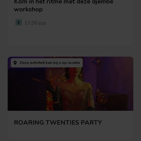
Kom in het ritme met deze djembé
workshop
Bekijk deze activiteit
17,00 p.p.
Bekijk
deze
Deze activiteit kan bij u
op locatie
activiteit
ROARING TWENTIES PARTY
Bekijk deze activiteit