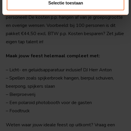
Selectie toestaan
Bovenstaand pakket is dus altijd inclusief dranken en
personeel! De kosten p.p. hangen af van je groepsgrootte
en overige wensen. Voorbeeld: bij 100 personen is dit
pakket €44,50 excl. BTW p.p. Kosten besparen? Zet jullie
eigen tap talent in!
Maak jouw feest helemaal compleet met:
– Licht- en geluidsapparatuur inclusief DJ Herr Anton
– Spellen zoals spijkerbroek hangen, bierpul schuiven,
beerpong, spijkers slaan
– Bierproeverij
– Een polaroid photobooth voor de gasten
– Foodtruck
Weten waar jouw ideale feest op uitkomt? Vraag een