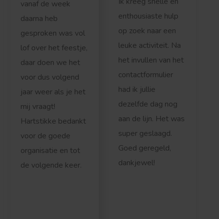
Ik kreeg snelle en
vanaf de week
enthousiaste hulp
daarna heb
op zoek naar een
gesproken was vol
leuke activiteit. Na
lof over het feestje,
het invullen van het
daar doen we het
contactformulier
voor dus volgend
had ik jullie
jaar weer als je het
dezelfde dag nog
mij vraagt!
aan de lijn. Het was
Hartstikke bedankt
super geslaagd.
voor de goede
Goed geregeld,
organisatie en tot
dankjewel!
de volgende keer.
r