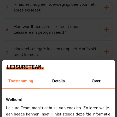
Ik had zelf nog een toevoeging/idee voor het
apres ski feest
Hoe wordt een apres ski feest door
LeisureTeam georganiseerd?
Hoeveel collega's kunnen er op het Après ski
feest komen?
De werkkostenregeling hoe werkt dat
precies?
Toestemming
Details
Over
Welkom!
Dit regelen wij voor jouw
Leisure Team maakt gebruik van cookies. Zo leren we je
een beetje kennen, hoef jij niet steeds dezelfde informatie