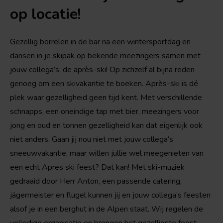
op locatie!
Gezellig borrelen in de bar na een wintersportdag en
dansen in je skipak op bekende meezingers samen met
jouw collega’s; de après-ski! Op zichzelf al bijna reden
genoeg om een skivakantie te boeken. Après-ski is dé
plek waar gezelligheid geen tijd kent. Met verschillende
schnapps, een oneindige tap met bier, meezingers voor
jong en oud en tonnen gezelligheid kan dat eigenlijk ook
niet anders. Gaan jij nou niet met jouw collega’s
sneeuwvakantie, maar willen jullie wel meegenieten van
een echt Apres ski feest? Dat kan! Met ski-muziek
gedraaid door Herr Anton, een passende catering,
jägermeister en flugel kunnen jij en jouw collega’s feesten
alsof je in een berghut in de Alpen staat. Wij regelen de
volledige organisatie en brengen het gezelligste feest