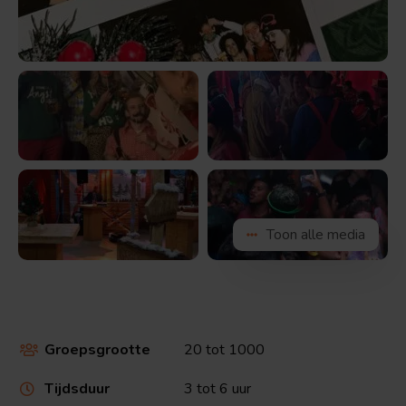
Bekijk
Bekijk
de
de
afbeelding
afbeelding
Bekijk
Bekijk
Toon alle media
de
de
afbeelding
afbeelding
Groepsgrootte
20 tot 1000

Tijdsduur
3 tot 6 uur
