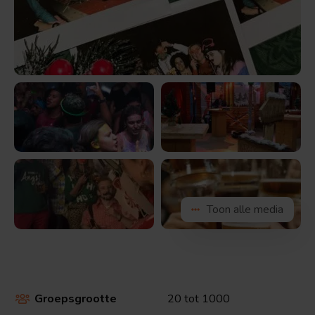
afbeelding
Bekijk
Bekijk
de
de
afbeelding
afbeelding
Bekijk
Bekijk
Toon alle media
de
de
afbeelding
afbeelding
Groepsgrootte
20 tot 1000
