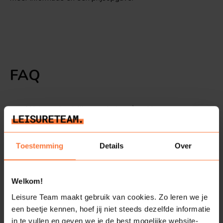
FAQ
Wat regelen jullie voor het après-ski
themafeest op werk?
Toestemming
Details
Over
Is mijn werk locatie geschikt voor een après-
ski themafeest?
Welkom!
Wat voor drankarrangementen bieden jullie?
Leisure Team maakt gebruik van cookies. Zo leren we je
een beetje kennen, hoef jij niet steeds dezelfde informatie
in te vullen en geven we je de best mogelijke website-