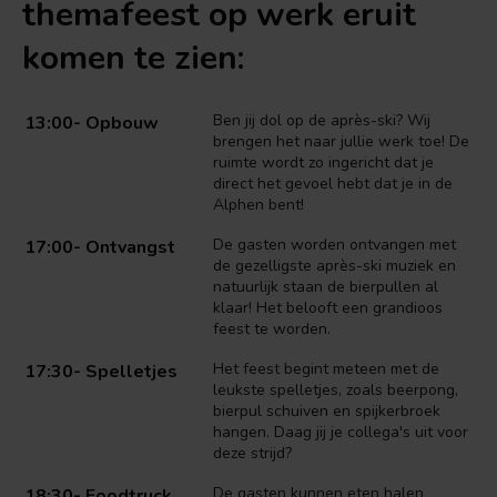
themafeest op werk eruit
komen te zien:
Ben jij dol op de après-ski? Wij
13:00- Opbouw
brengen het naar jullie werk toe! De
ruimte wordt zo ingericht dat je
direct het gevoel hebt dat je in de
Alphen bent!
De gasten worden ontvangen met
17:00- Ontvangst
de gezelligste après-ski muziek en
natuurlijk staan de bierpullen al
klaar! Het belooft een grandioos
feest te worden.
Het feest begint meteen met de
17:30- Spelletjes
leukste spelletjes, zoals beerpong,
bierpul schuiven en spijkerbroek
hangen. Daag jij je collega's uit voor
deze strijd?
De gasten kunnen eten halen
18:30- Foodtruck