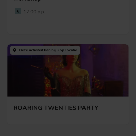
17,00 p.p.
Bekijk
deze
Deze activiteit kan bij u
op locatie
activiteit
ROARING TWENTIES PARTY
Bekijk deze activiteit
Bekijk
deze