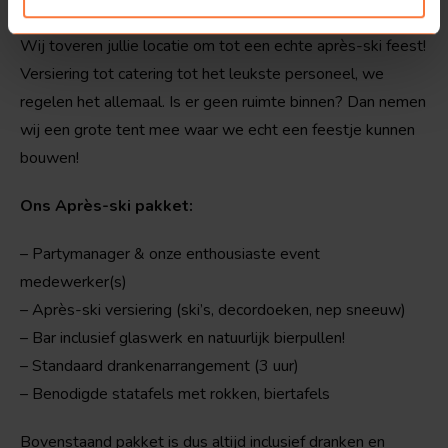
Wij toveren jullie locatie om tot een echte après-ski feest!
Versiering tot catering tot het leukste personeel, we
regelen het allemaal. Is er geen ruimte binnen? Dan nemen
wij een grote tent mee waar we echt een feestje kunnen
bouwen!
Ons Après-ski pakket:
– Partymanager & onze enthousiaste event
medewerker(s)
– Après-ski versiering (ski’s, decordoeken, nep sneeuw)
– Bar inclusief glaswerk en natuurlijk bierpullen!
– Standaard drankenarrangement (3 uur)
– Benodigde statafels met rokken, biertafels
Bovenstaand pakket is dus altijd inclusief dranken en