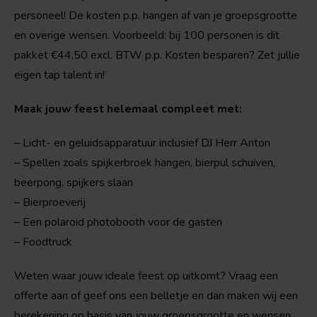
personeel! De kosten p.p. hangen af van je groepsgrootte
en overige wensen. Voorbeeld: bij 100 personen is dit
pakket €44,50 excl. BTW p.p. Kosten besparen? Zet jullie
eigen tap talent in!
Maak jouw feest helemaal compleet met:
– Licht- en geluidsapparatuur inclusief DJ Herr Anton
– Spellen zoals spijkerbroek hangen, bierpul schuiven,
beerpong, spijkers slaan
– Bierproeverij
– Een polaroid photobooth voor de gasten
– Foodtruck
Weten waar jouw ideale feest op uitkomt? Vraag een
offerte aan of geef ons een belletje en dan maken wij een
berekening op basis van jouw groepsgrootte en wensen.